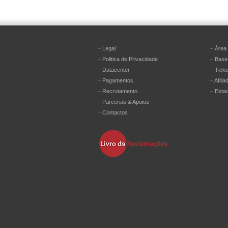
–
Legal
–
Área 
–
Politica de Privacidade
–
Base
–
Datacenter
–
Ticke
–
Pagamentos
–
Afilia
–
Recrutamento
–
Esta
–
Parcerias & Apoios
–
Contactos