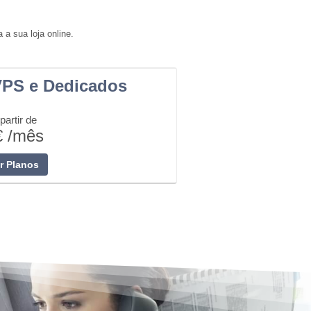
a sua loja online.
VPS e Dedicados
partir de
€ /mês
r Planos