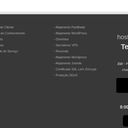
de Cliente
–
Alojamento Partilhado
 de Conhecimento
–
Alojamento WordPress
hos
ts
–
Domínios
Te
dos
–
Servidores VPS
do do Serviço
–
Revenda
–
Alojamento Wordpress
–
Alojamento Joomla
210
– Pr
–
Certificado SSL Let’s Encrypt
cham
–
Proteção DDoS
8:00