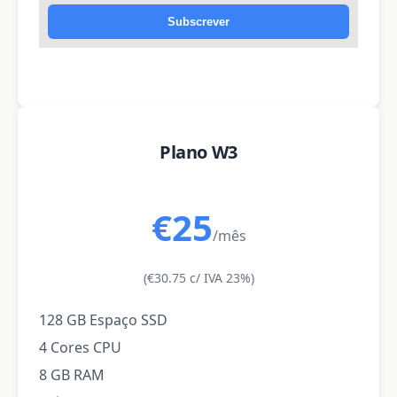
Subscrever
Plano W3
€25
/mês
(€30.75 c/ IVA 23%)
128 GB Espaço SSD
4 Cores CPU
8 GB RAM