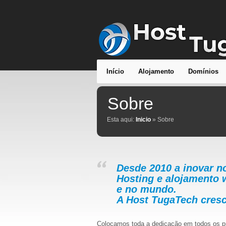
Início
Alojamento
Domínios
Sobre
Esta aqui:
Inicio
» Sobre
Desde 2010 a inovar n
Hosting e alojamento 
e no mundo.
A Host TugaTech cresc
Colocamos toda a dedicação em todos os pr