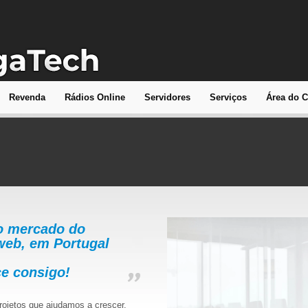
Revenda
Rádios Online
Servidores
Serviços
Área do C
o mercado do
web, em Portugal
e consigo!
ojetos que ajudamos a crescer.