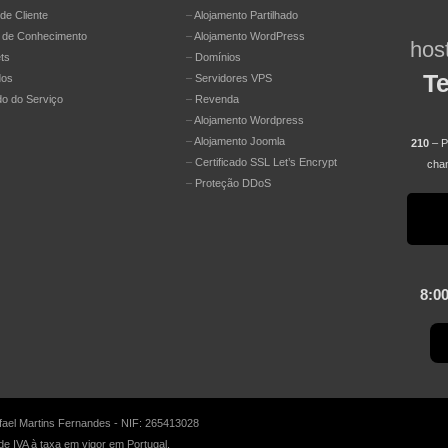
de Cliente
–
Alojamento Partilhado
 de Conhecimento
–
Alojamento WordPress
hos
ts
–
Domínios
Te
dos
–
Servidores VPS
do do Serviço
–
Revenda
–
Alojamento Wordpress
–
Alojamento Joomla
210
– Pr
–
Certificado SSL Let’s Encrypt
cham
–
Proteção DDoS
8:00
ael Martins Fernandes - NIF: 265413028
e IVA à taxa em vigor em Portugal.